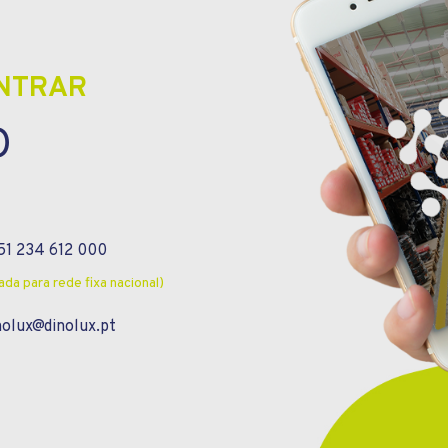
ONTRAR
O
1 234 612 000
da para rede fixa nacional)
nolux@dinolux.pt